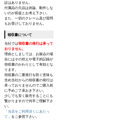
証はありません。
付属品の欠品は勿論、動作しな
いのが前提とお考え下さい。
また、一切のクレーム及び質問
もお受けしておりません。
領収書について
当社では
領収書の発行は承って
おりません。
理由としましては、お振込の場
合にはその控えや電子的記録が
領収書のかわりとして有効とな
ります。
領収書の二重発行を防ぐ意味も
含め当社からの領収書の発行は
承っておりませんのでご購入前
に予めご了承おき下さい。
少しでも安く販売することにも
繋がりますので何卒ご理解下さ
い。
「当店をご利用頂くにあたっ
て」
をご参照下さい。