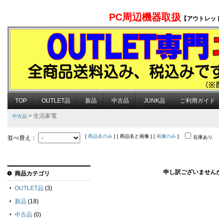
PC周辺機器取扱
【アウトレッ
TOP
OUTLET品
新品
中古品
JUNK品
ご利用ガイド
> 生活家電
中古品
[
商品名のみ
] [ 商品名と画像 ] [
画像のみ
]
並べ替え：
在庫あり
申し訳ございません
商品カテゴリ
OUTLET品
(3)
新品
(18)
中古品
(0)