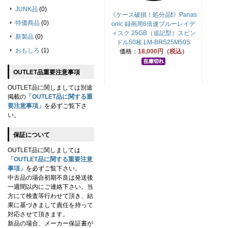
JUNK品
(0)
《ケース破損！処分品❗》Panas
特価商品
(0)
onic 録画用6倍速ブルーレイデ
ィスク 25GB（追記型）スピン
新製品
(0)
ドル50枚 LM-BRS25M50S
おもしろ
(1)
価格：
18,000円（税込）
OUTLET品重要注意事項
OUTLET品に関しましては別途
掲載の
「OUTLET品に関する重
要注意事項」
を必ずご覧下さ
い。
保証について
OUTLET品に関しましては
「OUTLET品に関する重要注意
事項」
を必ずご覧下さい。
中古品の場合初期不良は発送後
一週間以内にご連絡下さい。当
方にて検査等行わせて頂き、結
果に基づきまして責任を持って
対応させて頂きます。
新品の場合、メーカー保証書が