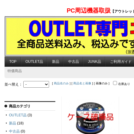
PC周辺機器取扱
【アウトレッ
TOP
OUTLET品
新品
中古品
JUNK品
ご利用ガイド
特価商品
[
商品名のみ
] [
商品名と画像
] [ 画像のみ ]
並べ替え：
在庫あり
商品カテゴリ
OUTLET品
(3)
新品
(18)
中古品
(0)